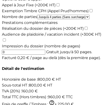
Appel à Jour Fixe (+200€ HT)
Exemption Timbre CPH (Appel Prud'hommes)
Nombre de parties
Prestations complémentaires
Réalisation du dossier de pièces (+200€ HT)
Audience de plaidoirie / vacation incident (+300€ HT)
Impression du dossier (nombre de pages)
Gratuit jusqu'à 50 pages.
Facturé 0,20 € / page au-delà (dès la première page).
Détail de l'estimation
Honoraire de base :
800,00 € HT
Sous-total HT :
800,00 € HT
TVA (20%) :
160,00 €
Total TTC (Hors timbres) :
960,00 € TTC
help_outline
Frais de greffe / Timbres :
+ 225,00 €