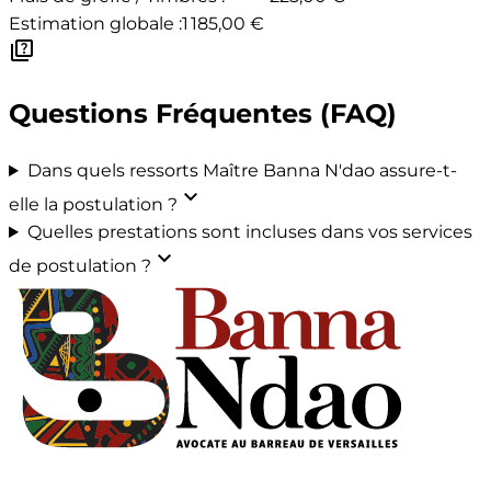
Estimation globale :
1 185,00 €
quiz
Questions Fréquentes (FAQ)
Dans quels ressorts Maître Banna N'dao assure-t-
expand_more
elle la postulation ?
Quelles prestations sont incluses dans vos services
expand_more
de postulation ?